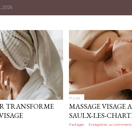
r, 2026
17.2.26
IR TRANSFORME
MASSAGE VISAGE A
VISAGE
SAULX-LES-CHAR
Partager
Enregistrer un commenta