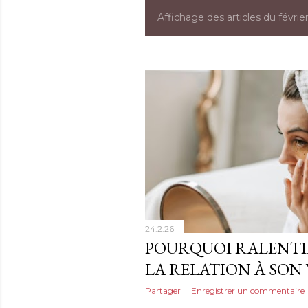
Affichage des articles du févrie
A
r
t
i
c
l
e
s
24.2.26
POURQUOI RALENT
LA RELATION À SON 
Partager
Enregistrer un commentaire